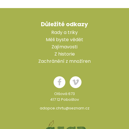
Důležité odkazy
Rady a triky
Měli byste vědět
Zajímavosti
Z historie
Zachránění z množíren
Olšová 673
417 12 Poboštov
adopce.chrtu@seznam.cz