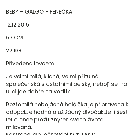
BEBY – GALGO - FENEČKA
12.12.2015
63 CM
22 KG
Přivedena lovcem
Je velmi milá, klidná, velmi přítulná,
společenská s ostatními pejsky, nebojí se, na
ulici jde dobře na vodítku.
Roztomilá nebojácná holčička je připravena k
adopci.Je hodná a už žádný divočák.Je jí šest
let a chce prožít zbytek svého života
milovaná.
Kastrace, čip, očkování KONTAKT: