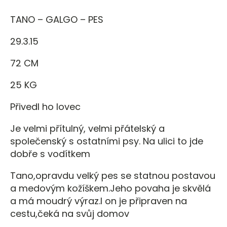
TANO – GALGO – PES
29.3.15
72 CM
25 KG
Přivedl ho lovec
Je velmi přítulný, velmi přátelský a
společenský s ostatními psy. Na ulici to jde
dobře s vodítkem
Tano,opravdu velký pes se statnou postavou
a medovým kožíškem.Jeho povaha je skvělá
a má moudrý výraz.I on je připraven na
cestu,čeká na svůj domov