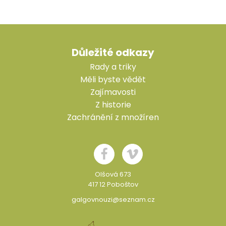
Důležité odkazy
Rady a triky
Měli byste vědět
Zajímavosti
Z historie
Zachránění z množíren
Olšová 673
417 12 Poboštov
galgovnouzi@seznam.cz